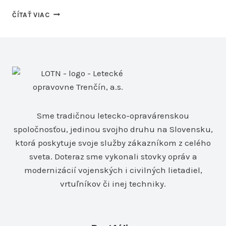
PREDVÁDZANIE
ČÍTAŤ VIAC
POZEMNÉHO
DRONU
PRE
HASIČSKÝ
A
ZÁCHRANNÝ
ZBOR
Sme tradičnou letecko-opravárenskou
spoločnosťou, jedinou svojho druhu na Slovensku,
ktorá poskytuje svoje služby zákazníkom z celého
sveta. Doteraz sme vykonali stovky opráv a
modernizácií vojenských i civilných lietadiel,
vrtuľníkov či inej techniky.