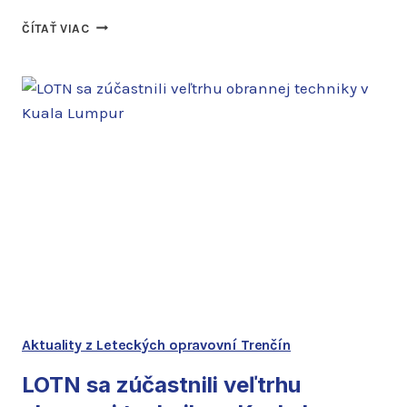
ODOVZDANIE
ČÍTAŤ VIAC
DVOCH
KUSOV
BEZPILOTNÝCH
PROSTRIEDKOV
ELLIPSIS
VTOL
Aktuality z Leteckých opravovní Trenčín
LOTN sa zúčastnili veľtrhu