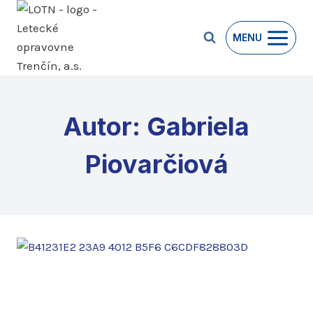
Prejsť
na
MENU
obsah
Autor: Gabriela
Piovarčiová