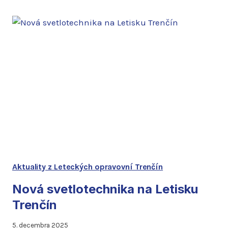
POSKYTOVAŤ
PRAKTICKÉ
VYUČOVANIE
V
SYSTÉME
DUÁLNEHO
VZDELÁVANIA
Aktuality z Leteckých opravovní Trenčín
Nová svetlotechnika na Letisku
Trenčín
5. decembra 2025