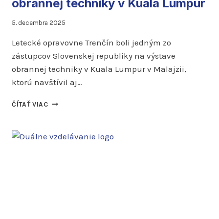
obrannej techniky v Kuala Lumpur
5. decembra 2025
Letecké opravovne Trenčín boli jedným zo
zástupcov Slovenskej republiky na výstave
obrannej techniky v Kuala Lumpur v Malajzii,
ktorú navštívil aj…
LOTN
ČÍTAŤ VIAC
SA
ZÚČASTNILI
VEĽTRHU
OBRANNEJ
TECHNIKY
V
KUALA
LUMPUR