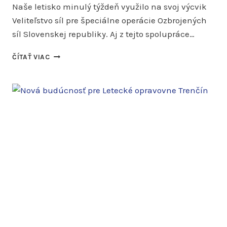
Naše letisko minulý týždeň využilo na svoj výcvik
Veliteľstvo síl pre špeciálne operácie Ozbrojených
síl Slovenskej republiky. Aj z tejto spolupráce…
SÚČINNOSTNÝ
ČÍTAŤ VIAC
VÝCVIK
VOJENSKÝCH
A
POLICAJNÝCH
ŠPECIÁLOV