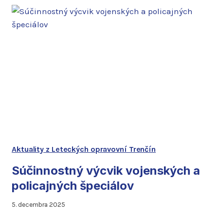
OPRAVOVNE
TRENČÍN
NA
MEDZINÁRODNOM
VEĽTRHU
OBRANNÉHO
PRIEMYSLU
V
ABU
DHABI
Aktuality z Leteckých opravovní Trenčín
Súčinnostný výcvik vojenských a
policajných špeciálov
5. decembra 2025