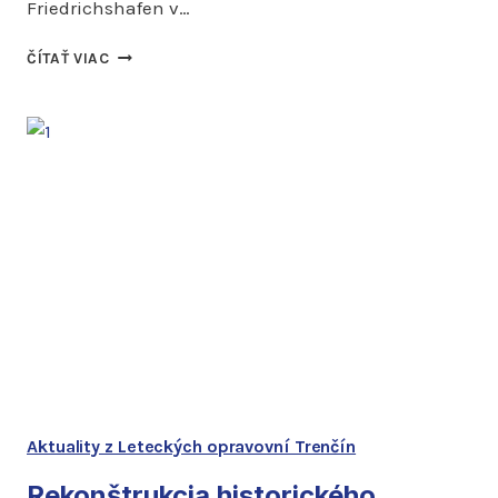
Friedrichshafen v…
LETECKÉ
ČÍTAŤ VIAC
OPRAVOVNE
TRENČÍN
SA
ZÚČASTNILI
NA
VÝSTAVE
AERO
2026
V
NEMECKU
Aktuality z Leteckých opravovní Trenčín
Rekonštrukcia historického