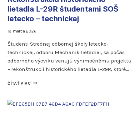
lietadla L-29R študentami SOŠ
letecko – technickej
18. marca 2026
Študenti Strednej odbornej školy letecko-
technickej, odboru Mechanik lietadiel, sa počas
odborného výcviku venujú výnimočnému projektu
– rekonštrukcii historického lietadla L-29R, ktoré…
REKONŠTRUKCIA
ČÍTAŤ VIAC
HISTORICKÉHO
LIETADLA
L-
29R
ŠTUDENTAMI
SOŠ
LETECKO
–