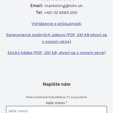
Email
:
marketing@lotn.sk
Tel
: +421 32 6565 200
Vyhlásenie o prístupnosti
Spracovanie osobných údajov (PDF, 241 kB,otvorí sa
v novom okne)
Etický kódex (PDF, 351 kB, otvorí sa v novom okne)
Napíšte nám
Polia označené hviezdičkou (*) sú povinné.
Vaše
Vaše meno
*
meno