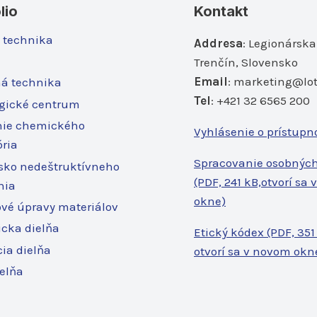
lio
Kontakt
 technika
Addresa
: Legionárska
Trenčín, Slovensko
Email
:
marketing@lot
á technika
Tel
: +421 32 6565 200
gické centrum
nie chemického
Vyhlásenie o prístupn
ória
Spracovanie osobnýc
sko nedeštruktívneho
(PDF, 241 kB,otvorí sa
nia
okne)
vé úpravy materiálov
cka dielňa
Etický kódex (PDF, 351
ia dielňa
otvorí sa v novom okn
ielňa