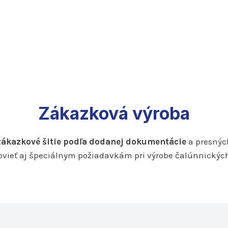
Zákazková výroba
zákazkové šitie podľa dodanej dokumentácie
a presnýc
ieť aj špeciálnym požiadavkám pri výrobe čalúnnických p