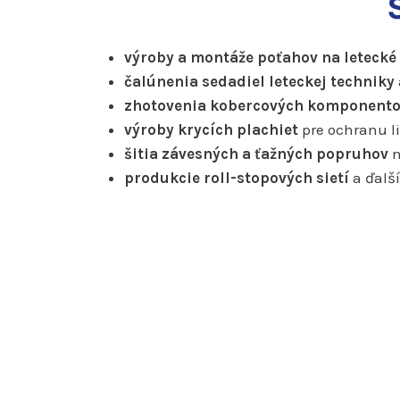
výroby a montáže poťahov na letecké
čalúnenia sedadiel leteckej techniky
zhotovenia kobercových komponentov 
výroby krycích plachiet
pre ochranu li
šitia závesných a ťažných popruhov
n
produkcie roll-stopových sietí
a ďalš