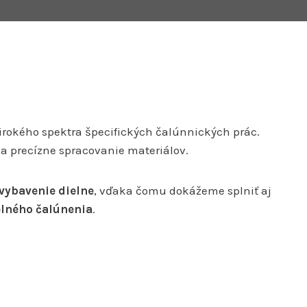
širokého spektra špecifických čalúnnických prác.
na precízne spracovanie materiálov.
 vybavenie dielne
, vďaka čomu dokážeme splniť aj
elného čalúnenia
.