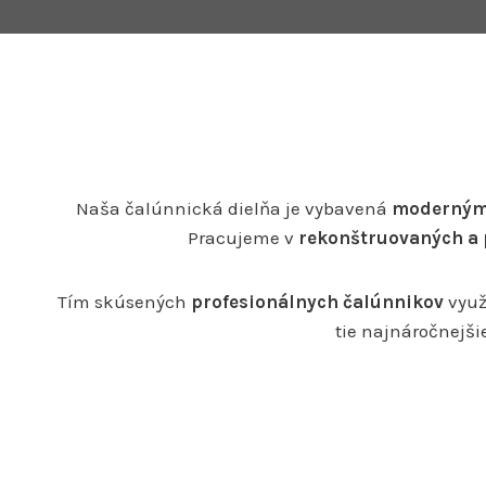
Naša čalúnnická dielňa je vybavená
moderným
Pracujeme v
rekonštruovaných a 
Tím skúsených
profesionálnych čalúnnikov
využ
tie najnáročnejši