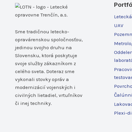
Portfó
Letecká
UAV
Sme tradičnou letecko-
Pozemn
opravárenskou spoločnosťou,
Metrolo
jedinou svojho druhu na
Oddele
Slovensku, ktorá poskytuje
laborat
svoje služby zákazníkom z
Pracovi
celého sveta. Doteraz sme
testova
vykonali stovky opráv a
Povrcho
modernizácií vojenských i
Čalúnni
civilných lietadiel, vrtuľníkov
či inej techniky.
Lakovac
Plexi-d