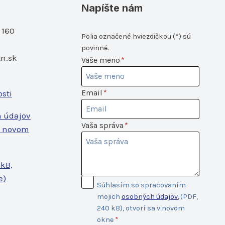
Napíšte nám
 160
Polia označené hviezdičkou (*) sú
povinné.
n.sk
Vaše
Vaše meno
*
meno
Email
Email
*
osti
h údajov
Vaša
Vaša správa
*
 v novom
správa
 kB,
e)
Súhlas so
Súhlasím so spracovaním
spracovaním
mojich
osobných údajov.
(PDF,
údajov
240 kB), otvorí sa v novom
okne
*