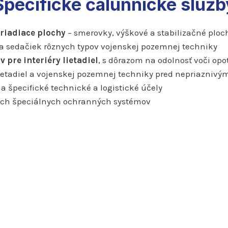
Špecifické čalúnnické služb
 riadiace plochy
– smerovky, výškové a stabilizačné ploch
a sedačiek rôznych typov vojenskej pozemnej techniky
pre interiéry lietadiel
, s dôrazom na odolnosť voči op
etadiel a vojenskej pozemnej techniky pred nepriaznivým
a špecifické technické a logistické účely
ích špeciálnych ochranných systémov