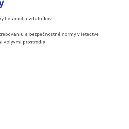
y
y lietadiel a vrtuľníkov
otrebovaniu a bezpečnostné normy v letectve
i vplyvmi prostredia