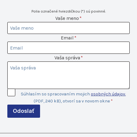
Polia označené hviezdičkou (*) sú povinné.
Vaše
Vaše meno
*
meno
Email
Email
*
Vaša
Vaša správa
*
správa
Súhlas so
Súhlasím so spracovaním mojich
osobných údajov.
spracovaním
(PDF, 240 kB), otvorí sa v novom okne
*
údajov
Odoslať