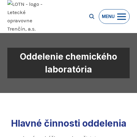
Prejsť
na
MENU
obsah
Oddelenie chemického
laboratória
Hlavné činnosti oddelenia