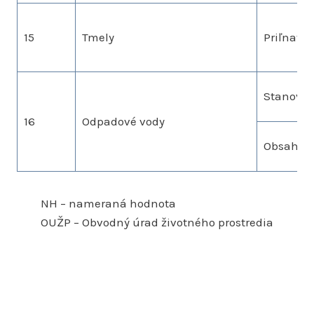
15
Tmely
Priľnavos
Stanoven
16
Odpadové vody
Obsah zn
NH – nameraná hodnota
OUŽP – Obvodný úrad životného prostredia