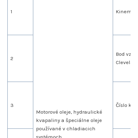
1
Kinemati
Bod vzpl
2
Clevelan
3
Číslo kysl
Motorové oleje, hydraulické
kvapaliny a špeciálne oleje
používané v chladiacich
systémoch