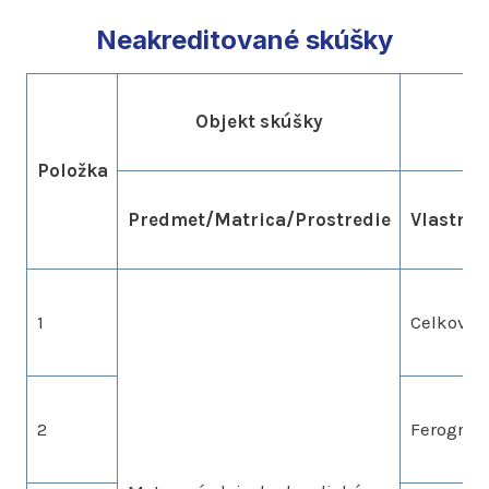
Neakreditované skúšky
Objekt skúšky
Položka
Predmet/Matrica/Prostredie
Vlastnos
1
Celkové 
2
Ferograf