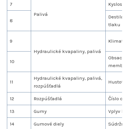
7
Kyslosť a 
Palivá
Destilač
8
tlaku
9
Klimatick
Hydraulické kvapaliny, palivá
Obsach m
10
membráno
Hydraulické kvapaliny, palivá,
11
Hustota
rozpúšťadlá
12
Rozpúšťadlá
Číslo odp
13
Gumy
Vplyv kv
14
Gumové diely
Súdržnos