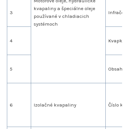
Motorové oleje, hydraulické
kvapaliny a špeciálne oleje
3
Infračer
používané v chladiacich
systémoch
4
Kvapkov
5
Obsah vo
6
Izolačné kvapaliny
Číslo kysl