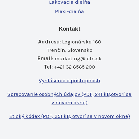
Lakovacia dielňa
Plexi-dielňa
Kontakt
Addresa
: Legionárska 160
Trenčín, Slovensko
Email
:
marketing@lotn.sk
Tel
: +421 32 6565 200
Vyhlásenie o prístupnosti
Spracovanie osobných údajov (PDF, 241 kB,otvorí sa
v novom okne)
Etický kódex (PDF, 351 kB, otvorí sa v novom okne)