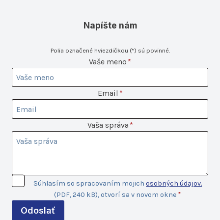
Napíšte nám
Polia označené hviezdičkou (*) sú povinné.
Vaše
Vaše meno
*
meno
Email
Email
*
Vaša
Vaša správa
*
správa
Súhlas so
Súhlasím so spracovaním mojich
osobných údajov.
spracovaním
(PDF, 240 kB), otvorí sa v novom okne
*
údajov
Odoslať